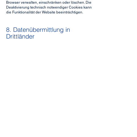
Browser verwalten, einschränken oder löschen. Die
Deaktivierung technisch notwendiger Cookies kann
die Funktionalität der Website beeinträchtigen.
8. Datenübermittlung in
Drittländer
Durch die Nutzung von Wix als Plattformanbieter
können personenbezogene Daten in folgende
Drittländer übermittelt werden:
Israel: Angemessenheitsbeschluss der EU-
Kommission gemäss Art. 45 DSGVO vorhanden.
USA: Absicherung durch EU-
Standardvertragsklauseln (Art. 46 Abs. 2 lit. c
DSGVO).
Die Einwilligungsverwaltung durch
Usercentrics/Cookiebot erfolgt ausschliesslich auf
Servern in der EU (Dänemark).
9. Speicherdauer
Wir speichern personenbezogene Daten nur so
lange, wie es für den jeweiligen Zweck erforderlich
ist: