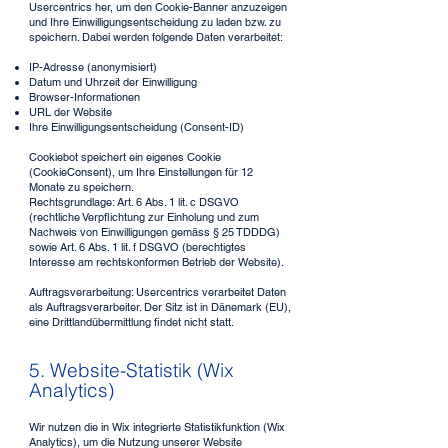
Usercentrics her, um den Cookie-Banner anzuzeigen
und Ihre Einwilligungsentscheidung zu laden bzw. zu
speichern. Dabei werden folgende Daten verarbeitet:
IP-Adresse (anonymisiert)
Datum und Uhrzeit der Einwilligung
Browser-Informationen
URL der Website
Ihre Einwilligungsentscheidung (Consent-ID)
Cookiebot speichert ein eigenes Cookie
(CookieConsent), um Ihre Einstellungen für 12
Monate zu speichern.
Rechtsgrundlage: Art. 6 Abs. 1 lit. c DSGVO
(rechtliche Verpflichtung zur Einholung und zum
Nachweis von Einwilligungen gemäss § 25 TDDDG)
sowie Art. 6 Abs. 1 lit. f DSGVO (berechtigtes
Interesse am rechtskonformen Betrieb der Website).
Auftragsverarbeitung: Usercentrics verarbeitet Daten
als Auftragsverarbeiter. Der Sitz ist in Dänemark (EU),
eine Drittlandübermittlung findet nicht statt.
5. Website-Statistik (Wix
Analytics)
Wir nutzen die in Wix integrierte Statistikfunktion (Wix
Analytics), um die Nutzung unserer Website