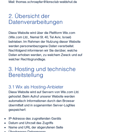
Mail:
thomas.schroepfer@lionsclub-waldshut.de
2. Übersicht der
Datenverarbeitungen
Diese Website wird über die Plattform Wix.com
(Wix.com Ltd., Nemal St. 40, Tel Aviv, Israel)
betrieben. Im Rahmen der Nutzung dieser Website
werden personenbezogene Daten verarbeitet.
Nachfolgend informieren wir Sie darüber, welche
Daten erhoben werden, zu welchem Zweck und auf
welcher Rechtsgrundlage.
3. Hosting und technische
Bereitstellung
3.1 Wix als Hosting-Anbieter
Diese Website wird auf Servern von Wix.com Ltd.
gehostet. Beim Aufruf unserer Website werden
automatisch Informationen durch den Browser
übermittelt und in sogenannten Server-Logfiles
gespeichert:
IP-Adresse des zugreifenden Geräts
Datum und Uhrzeit des Zugriffs
Name und URL der abgerufenen Seite
Übertragene Datenmenge