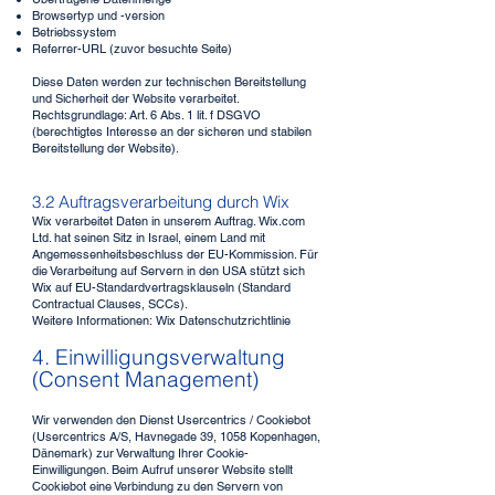
Browsertyp und -version
Betriebssystem
Referrer-URL (zuvor besuchte Seite)
Diese Daten werden zur technischen Bereitstellung
und Sicherheit der Website verarbeitet.
Rechtsgrundlage: Art. 6 Abs. 1 lit. f DSGVO
(berechtigtes Interesse an der sicheren und stabilen
Bereitstellung der Website).
3.2 Auftragsverarbeitung durch Wix
Wix verarbeitet Daten in unserem Auftrag. Wix.com
Ltd. hat seinen Sitz in Israel, einem Land mit
Angemessenheitsbeschluss der EU-Kommission. Für
die Verarbeitung auf Servern in den USA stützt sich
Wix auf EU-Standardvertragsklauseln (Standard
Contractual Clauses, SCCs).
Weitere Informationen:
Wix Datenschutzrichtlinie
4. Einwilligungsverwaltung
(Consent Management)
Wir verwenden den Dienst Usercentrics / Cookiebot
(Usercentrics A/S, Havnegade 39, 1058 Kopenhagen,
Dänemark) zur Verwaltung Ihrer Cookie-
Einwilligungen. Beim Aufruf unserer Website stellt
Cookiebot eine Verbindung zu den Servern von