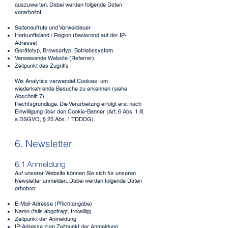
auszuwerten. Dabei werden folgende Daten
verarbeitet:
Seitenaufrufe und Verweildauer
Herkunftsland / Region (basierend auf der IP-
Adresse)
Gerätetyp, Browsertyp, Betriebssystem
Verweisende Website (Referrer)
Zeitpunkt des Zugriffs
Wix Analytics verwendet Cookies, um
wiederkehrende Besuche zu erkennen (siehe
Abschnitt 7).
Rechtsgrundlage: Die Verarbeitung erfolgt erst nach
Einwilligung über den Cookie-Banner (Art. 6 Abs. 1 lit.
a DSGVO, § 25 Abs. 1 TDDDG).
6. Newsletter
6.1 Anmeldung
Auf unserer Website können Sie sich für unseren
Newsletter anmelden. Dabei werden folgende Daten
erhoben:
E-Mail-Adresse (Pflichtangabe)
Name (falls abgefragt, freiwillig)
Zeitpunkt der Anmeldung
IP-Adresse zum Zeitpunkt der Anmeldung