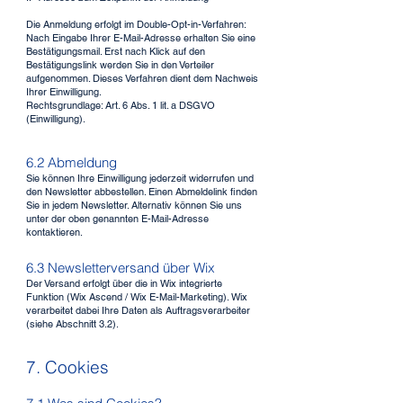
Die Anmeldung erfolgt im Double-Opt-in-Verfahren:
Nach Eingabe Ihrer E-Mail-Adresse erhalten Sie eine
Bestätigungsmail. Erst nach Klick auf den
Bestätigungslink werden Sie in den Verteiler
aufgenommen. Dieses Verfahren dient dem Nachweis
Ihrer Einwilligung.
Rechtsgrundlage: Art. 6 Abs. 1 lit. a DSGVO
(Einwilligung).
6.2 Abmeldung
Sie können Ihre Einwilligung jederzeit widerrufen und
den Newsletter abbestellen. Einen Abmeldelink finden
Sie in jedem Newsletter. Alternativ können Sie uns
unter der oben genannten E-Mail-Adresse
kontaktieren.
6.3 Newsletterversand über Wix
Der Versand erfolgt über die in Wix integrierte
Funktion (Wix Ascend / Wix E-Mail-Marketing). Wix
verarbeitet dabei Ihre Daten als Auftragsverarbeiter
(siehe Abschnitt 3.2).
7. Cookies